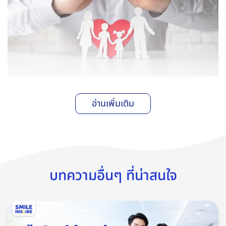
อ่านเพิ่มเติม
ประกันที่ควรทำในหน้าฝน
หน้าฝนมาถึง หลายคนอาจกังวลกับภัยธรรมชาติที่อาจเกิดขึ้น เช่น
น้ำท่วม ไฟฟ้าดับ หรือพายุ ภัยเหล่านี้สร้างความเสียหายต่อบ้าน
เรือน ข้าวของ และอาจส่งผลต่อสุขภาพดังนั้น การมีประกันไว้
บทความอื่นๆ ที่น่าสนใจ
คุ้มครอง จะช่วยให้เรารู้สึกอุ่นใจ เผื่อยามฉุกเฉินโดยประกันที่ควรมี
ได้แก่