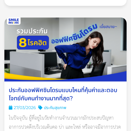
เพราะฉะนั้น ประกันอัคคีภัยจึงเป็นเรื่องสําคัญและจําเป็นอย่างยิ่ง
แนวโน้มเพิ่มสูงขึ้น
เพราะจะช่วยคุ้มครองและชดเชยความเสียหายที่อาจเกิดขึ้นจากเหตุ
อัคคีภัย ไม่ว่าจะเป็นความเสียหายต่อตัวบ้าน ค่าซ่อมแซม หรือแม้
กระทั่งการชดเชยค่าทรัพย์สินที่สูญหายหรือเสียหาย
อ่านเพิ่มเติม: จริงหรือไม่? ขับขี่ปลอดภัยไร้การเคลม ทําให้ค่า
เบี้ยถูกลง
นอกจากนี้ ในบางกรณี การมีประกันอัคคีภัยยังเป็นเงื่อนไขที่จําเป็น
ต้องมี เช่น การขอสินเชื่อเพื่อซื้อบ้าน ธนาคารจะกําหนดให้มีประกัน
อัคคีภัยเป็นหลักประกันด้วย หรือการขอเช่าที่อยู่อาศัย บางแห่งก็
ประกันออฟฟิศซินโดรมแบบไหนที่คุ้มค่าและตอบ
อาจจะต้องมีประกันอัคคีภัยเช่นกัน
โจทย์กับคนทำงานมากที่สุด?
27/03/2026
ประกันสุขภาพ
ในปัจจุบัน ผู้ที่อยู่ในวัยทำงานจำนวนมากมักประสบปัญหา
อาการปวดตึงบริเวณต้นคอ บ่า และไหล่ หรืออาจมีอาการปวด