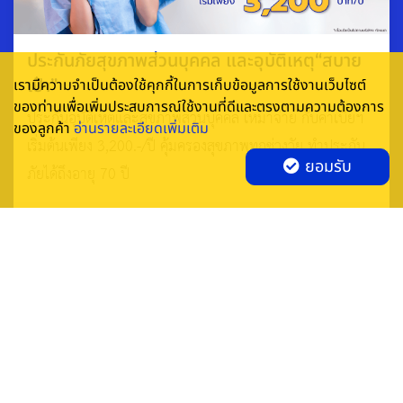
ประกันภัยสุขภาพส่วนบุคคล และอุบัติเหตุ“สบาย
เป๋า”
เรามีความจำเป็นต้องใช้คุกกี้ในการเก็บข้อมูลการใช้งานเว็บไซต์
ของท่านเพื่อเพิ่มประสบการณ์ใช้งานที่ดีและตรงตามความต้องการ
ประกันอุบัติเหตุและสุขภาพส่วนบุคคล เหมาจ่าย กับค่าเบี้ยฯ
ของลูกค้า
อ่านรายละเอียดเพิ่มเติม
เริ่มต้นเพียง 3,200.-/ปี คุ้มครองสุขภาพทุกช่วงวัย ทำประกัน
และชดเชยค่าความเสียหายที่เกิดขึ้นจากอุบัติเหตุ ทั้งต่อรถยนต์ของ
ยอมรับ
ภัยได้ถึงอายุ 70 ปี
เราเอง และต่อชีวิต ร่างกาย หรือทรัพย์สินของผู้อื่น หากเกิด
อุบัติเหตุขึ้น ซึ่งจะช่วยบรรเทาภาระทางการเงินของเราในการ
ระยะเวลา 30/01/2022 - 30/06/2022
ซ่อมแซมหรือเปลี่ยนรถใหม่
อ่านเพิ่มเติม: ซื้อบ้านมือ 2 จําเป็นต้องทําประกันบ้านหรือไม่?
รวมถึงการชดใช้ค่าเสียหายให้แก่ผู้ที่ได้รับความเสียหายด้วย โดย
เฉพาะหากต้องเดินทางไกล หรือในสภาพการจราจรที่มีความเสี่ยง
สูง เพราะเราจะได้รับความคุ้มครองอย่างเพียงพอหากเกิดเหตุการณ์
Smile Insure Broker Co., Ltd.