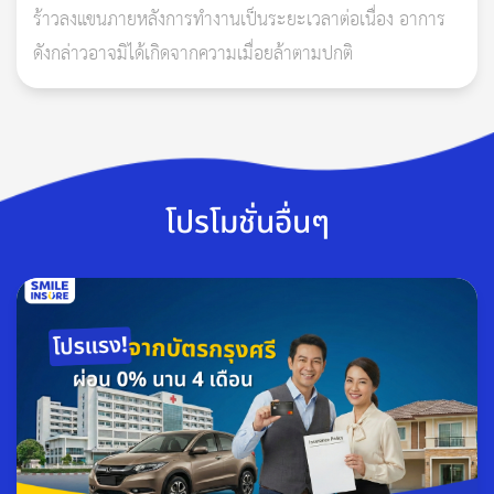
ร้าวลงแขนภายหลังการทำงานเป็นระยะเวลาต่อเนื่อง อาการ
ดังกล่าวอาจมิได้เกิดจากความเมื่อยล้าตามปกติ
โปรโมชั่นอื่นๆ
ประกันอัคคีภัยบ้านจะคุ้มครองอัคคีภัยและน้ำท่วม ความเสียหายต่อ
ตัวบ้าน เฟอร์นิเจอร์ อุปกรณ์ไฟฟ้า จากภัยธรรมชาติ เช่น น้ำท่วม
ฟ้าผ่า ดังนั้น ประกันอัคคีภัยจึงนับว่ามีความจําเป็นสําหรับทุกคน
อ่านเพิ่มเติม: เคลมประกันสุขภาพแบบไหน? ไม่ต้องสำรองจ่าย!
เพราะจะช่วยคุ้มครองและลดความเสี่ยงที่อาจเกิดขึ้นจากเหตุอัคคี