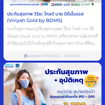
ประกันภัยรถยนต์
ประกันสุขภาพ วิริยะ โกลด์ บาย บีดีเอ็มเอส
(Viriyah Gold by BDMS)
เนื่องจากในปัจจุบันการเดินทางด้วยรถยนต์เป็นเรื่องปกติธรรมดา
ประกันสุขภาพและอุบัติเหตุส่วนบุคคล วิริยะ โกลด์ บาย บีดี
และอุบัติเหตุสามารถเกิดขึ้นได้ตลอดเวลา ดังนั้น การมีประกันภัย
เอ็มเอส (Viriyah Gold by BDMS) เหนือระดับความคุ้มครองที่
รถยนต์จึงถือเป็นสิ่งสำคัญและจำเป็นสำหรับทุกคนที่ขับขี่รถยนต์
ทำให้คุณอุ่นใจไร้กังวลในทุกมิติ ด้วยคุณภาพการรักษาที่ดีของ
ประกันภัยรถยนต์ช่วยคุ้มครองความเสียหายต่อรถยนต์ ที่ให้ความ
โรงพยาบาลในเครือ BDMS คุ้มครองวงเงินค่ารักษาพยาบาล
คุ้มครองทั้งอุบัติเหตุและน้ำท่วม จากภัยธรรมชาติ เช่น น้ำท่วม
ระยะเวลา 01/02/2023 - 31/12/2024
สูงสุด 5,000,000 บาท
ต้นไม้ล้ม