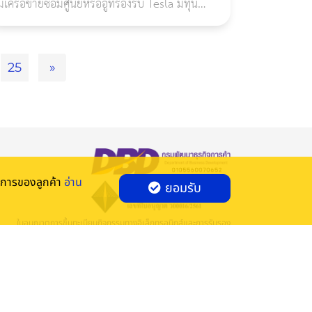
มีเครือข่ายซ่อมศูนย์หรืออู่ที่รองรับ Tesla มีทุน
ประกันเหมาะกับมูลค่ารถ และต้องตรวจสอบ
เงื่อนไขน้ำท่วม ไฟไหม้ อุปกรณ์ชาร์จ และค่าเสีย
หาย
25
»
องการของลูกค้า
อ่าน
ยอมรับ
ใบอนุญาตการขึ้นทะเบียนกิจกรรมทางอิเล็กทรอนิกส์และการรับรอง
ระบบสารสนเทศ อลว 023821000/2565
ได้รับการประเมินมาตรฐานการรักษาความมั่นคงปลอดภัย
ของระบบสารสนเทศตามวิธีการแบบปลอดภัยในระดับเคร่งครัด อ้างอิง
ประกาศ คปภ. พ.ศ. ๒๕๖๐ โดย บริษัท เอสจีเอส(ประเทศไทย) จำกัด