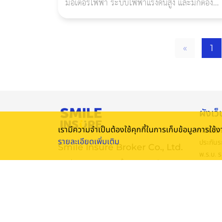
มอเตอร์ไฟฟ้า ระบบไฟฟ้าแรงดันสูง และมักต้อง
ซ่อมกับศูนย์หรืออู่เฉพาะทางมากกว่ารถน้ำมันทั่วไ
อย่างไรก็ตาม
«
1
ผังเว็
เรามีความจำเป็นต้องใช้คุกกี้ในการเก็บข้อมูลการใช
หน้าแรก
รายละเอียดเพิ่มเติม
ประกันร
Smile Insure Broker Co., Ltd.
พ.ร.บ. 
140/64 ITF Tower, ชั้น 26 ถนน สีลม
ประกันเ
แขวงสุริยวงศ์ เขตบางรัก กรุงเทพฯ 10500
โปรโมชั่
ประเทศไทย
บทควา
Smile
วิดีโอ