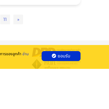
ประกอบสำคัญ เช่น แบตเตอรี่และระบบไฟฟ้า แต่
ถ้าขับรถขณะฝนตกนานๆ จะส่งผลถึงแบตเตอรี่
ไหม?
11
»
องการของลูกค้า
อ่าน
ยอมรับ
ใบอนุญาตการขึ้นทะเบียนกิจกรรมทางอิเล็กทรอนิกส์และการรับรอง
ระบบสารสนเทศ อลว 023821000/2565
ได้รับการประเมินมาตรฐานการรักษาความมั่นคงปลอดภัย
ของระบบสารสนเทศตามวิธีการแบบปลอดภัยในระดับเคร่งครัด อ้างอิง
ประกาศ คปภ. พ.ศ. ๒๕๖๐ โดย บริษัท เอสจีเอส(ประเทศไทย) จำกัด