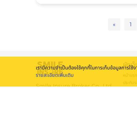
ประกันรถยนต์มากขึ้น
«
1
ผังเว็
เรามีความจำเป็นต้องใช้คุกกี้ในการเก็บข้อมูลการใช
รายละเอียดเพิ่มเติม
หน้าแรก
ประกันร
Smile Insure Broker Co., Ltd.
พ.ร.บ. 
140/64 ITF Tower, ชั้น 26 ถนน สีลม
ประกันเ
แขวงสุริยวงศ์ เขตบางรัก กรุงเทพฯ 10500
โปรโมชั่
ประเทศไทย
บทควา
Smile
วิดีโอ
ติดต่อเ