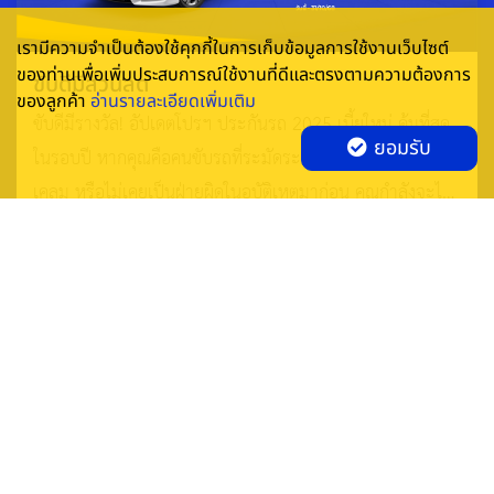
ได้ไหม
เรามีความจำเป็นต้องใช้คุกกี้ในการเก็บข้อมูลการใช้งานเว็บไซต์
ของท่านเพื่อเพิ่มประสบการณ์ใช้งานที่ดีและตรงตามความต้องการ
กรณีไฟไหม้ระหว่างชาร์จต้องแยกเป็น 3 ส่วน
ขับดีมีส่วนลด
ของลูกค้า
อ่านรายละเอียดเพิ่มเติม
ขับดีมีรางวัล! อัปเดตโปรฯ ประกันรถ 2025 เบี้ยใหม่ คุ้มที่สุด
ส่วนที่เสียหาย
ต้องดูเงื่อนไขอะไร
ยอมรับ
ในรอบปี หากคุณคือคนขับรถที่ระมัดระวัง ไม่เคยมีประวัติ
กรมธรรม์มีความคุ้มครองไฟไหม้
ตัวรถ EV
เคลม หรือไม่เคยเป็นฝ่ายผิดในอุบัติเหตุมาก่อน คุณกำลังจะได้
หรือไม่
สิทธิพิเศษที่ไม่ควรพลาด จากโปรโมชั่นใหม่ของ อลิอันซ์
อายุแบตเตอรี่และเงื่อนไขการ
แบตเตอรี่
ระยะเวลา 06/06/2025 - 31/10/2025
ชดใช้ค่าสินไหม
ประกันภัย
มีเอกสารแนบท้ายคุ้มครอง
Home Charger / Wall Box
เครื่องชาร์จหรือไม่
จุดที่เจ้าของรถ EV มักเข้าใจผิดคือ ประกันรถยนต์ EV ไม่ได้แปลว่า
จะคุ้มครอง Home Charger ที่บ้านโดยอัตโนมัติ เพราะเครื่องชาร์จ
อาจต้องซื้อความคุ้มครองเพิ่มเติมแยกต่างหากตามเอกสารแนบท้าย
Smile Insure Broker Co., Ltd.
140/64 ITF Tower, ชั้น 26 ถนน สีลม แขวงสุริยวงศ์ เขตบางรัก