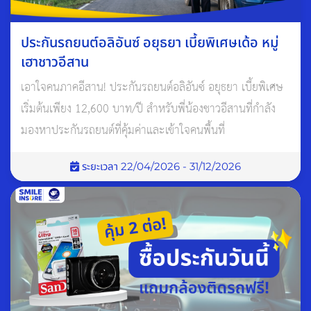
ประกันรถยนต์อลิอันซ์ อยุธยา เบี้ยพิเศษเด้อ หมู่
เฮาชาวอีสาน
เอาใจคนภาคอีสาน! ประกันรถยนต์อลิอันซ์ อยุธยา เบี้ยพิเศษ
เริ่มต้นเพียง 12,600 บาท/ปี สำหรับพี่น้องชาวอีสานที่กำลัง
มองหาประกันรถยนต์ที่คุ้มค่าและเข้าใจคนพื้นที่
ระยะเวลา 22/04/2026 - 31/12/2026
ตัวอย่างกรณีที่ควรระวัง
สถานการณ์
ความเสี่ยงในการเคลม
ดัดแปลงแบตเตอรี่หรือระบบ
อาจถูกปฏิเสธ หากผิดจาก
ไฟฟ้าเอง
มาตรฐานผู้ผลิต
ซ่อมแบตเตอรี่กับอู่ที่ไม่ได้รับรอง
อาจไม่เข้าเงื่อนไขความคุ้มครอง