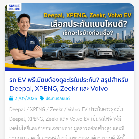
จากไฟไหม้จนต้องเปลี่ยนใหม่ทั้งชุด บริษัทประกันจะพิจารณาชดใช้
ตามตารางอัตราค่าสินไหมแบตเตอรี่ โดยนับอายุการใช้งานจากวันที่
รับมอบรถ หรือวันที่ตามเอกสารรับประกันแบตเตอรี่ แล้วแต่วันใด
เกิดขึ้นก่อน
อัตราชดใช้ค่าสินไหมโดย
อายุการใช้งานแบตเตอรี่ EV
ประมาณตามแบบกรมธรรม์
ไม่เกิน 1 ปี
100%
เกิน 1 ปี แต่ไม่เกิน 2 ปี
90%
รถ EV พรีเมียมต้องดูอะไรในประกัน? สรุปสำหรับ
เกิน 2 ปี แต่ไม่เกิน 3 ปี
80%
Deepal, XPENG, Zeekr และ Volvo
เกิน 3 ปี แต่ไม่เกิน 4 ปี
70%
21/07/2026
ประกันรถยนต์
เกิน 4 ปี แต่ไม่เกิน 5 ปี
60%
Deepal / XPENG / Zeekr / Volvo EV ประกันควรดูอะไร
เกิน 5 ปีขึ้นไป
50%
Deepal, XPENG, Zeekr และ Volvo EV เป็นรถไฟฟ้าที่มี
อัตรานี้สำคัญมากในทางปฏิบัติอาจต้องคิดตามอายุแบตเตอรี่และ
เทคโนโลยีและค่าซ่อมเฉพาะทาง มูลค่ารถค่อนข้างสูง และมี
เงื่อนไขกรมธรรม์ที่ซื้อไว้ แต่บางบริษัท อาจมีความคุ้มครอง
ระบบแบตเตอรี่และซอฟต์แวร์ เฉพาะของแต่ละแบรนด์ ดังนั้น