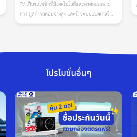
EV เป็นรถไฟฟ้าที่มีเทคโนโลยีและค่าซ่อมเฉพาะ
ัยจากรถ พ.ศ. 2535 เป็นประกันภัยภาคบังคับที่ กฎหมายกำหนดให้รถทุ
ทาง มูลค่ารถค่อนข้างสูง และมี ระบบแบตเตอรี่
และซอฟต์แวร์ เฉพาะของแต่ละแบรนด์ ดังนั้น
.ร.บ. หาย แบบนี้จะเคลมประกันได้ไหม เมื่อ พ.ร.บ. หายจะต้องทำอย่างไรบ
ประกันที่เหมาะควรเป็นกรมธรรม์ประกันภัยสำหรับ
รถยนต์ไฟฟ้าโ
โปรโมชั่นอื่นๆ