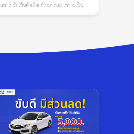
เฉพาะ มักเป็นตัวเลือกที่เหมาะสม เพราะเป็น
กคัน ที่จดทะเบียนกับกรมการขนส่งทางบก ต้องทำ
รถไฟฟ้าที่มีแบตเตอรี่แรงดันสูง มูลค่าซ่อมสูง และ
ควรตรวจสอบเงื่อนไขเรื่องแบตเตอรี่ น้ำท่วม ไฟไหม้
้าง บทความนี้มีคำตอบ
ก