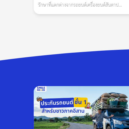
รักษาที่แตกต่างจากรถยนต์เครื่องยนต์สันดาป
พ.ร.บ. ย่อมาจาก พระราชบัญญัติคุ้มครองผู้ประสบภ
ภายในอย่างสิ้นเชิง โดยมีประเด็นหลักที่ผู้ซื้อควร
โดยไม่คำนึงถึงประเภทของรถ
ศึกษารายละเอียดอย่าง
แต่หลายคนคงยังสงสัยอยู่ว่าถ้าเกิดอุบัติเหตุ แต่ พ