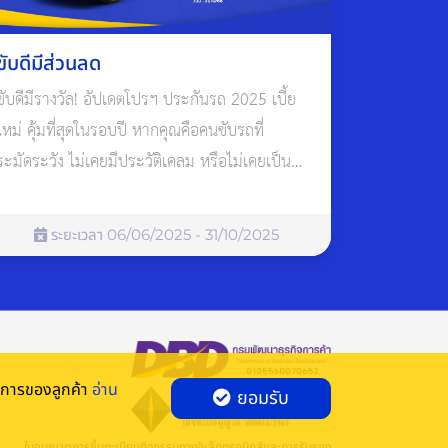
ขับดีมีส่วนลด
ขับดีมีรางวัล! อัปเดตโปรฯ ประกันรถ 2025 เบี้ย
ใหม่ คุ้มที่สุดในรอบปี หากคุณคือคนขับรถที่
ระมัดระวัง ไม่เคยมีประวัติเคลม หรือไม่เคยเป็น
ฝ่ายผิดในอุบัติเหตุมาก่อน คุณกำลังจะได้สิทธิพิเศษ
ที่ไม่ควรพลาด จากโปรโมชั่นใหม่ของ อลิอันซ์
ระยะเวลา 06/06/2025 - 31/10/2025
ประกันภัย
องการของลูกค้า
อ่าน
ยอมรับ
ใบอนุญาตการขึ้นทะเบียนกิจกรรมทางอิเล็กทรอนิกส์และการรับรอง