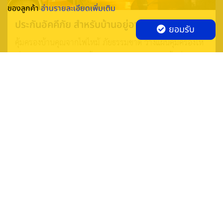
ของลูกค้า
อ่านรายละเอียดเพิ่มเติม
ขึ้น 2 ค่ำ เดือนเจ็ด ปีขาล
ประกันอัคคีภัย สำหรับบ้านอยู่อาศัย
ดิถีอำมฤตโชค
ยอมรับ
คุ้มครองบ้านคุณจากไฟไหม้ ภัยธรรมชาติ วางแผนคุ้มครองให้
วันธงชัย
เรื่องหนักกลายเป็นเบา ทั้งตัวบ้าน หรือทรัพย์สิน เบี้ยเริ่มต้น
วันศุกร์ที่ 10 มิถุนายน 2565
เพียง 645 บาทต่อปี
ขึ้น 11 ค่ำ เดือนเจ็ด ปีขาล
ระยะเวลา 01/08/2019 - 29/02/2020
ดิถีสิทธิโชค
วันศุกร์ที่ 24 มิถุนายน 2565
แรม 10 ค่ำ เดือนเจ็ด ปีขาล
ดิถีมหาสิทธิโชค
Smile Insure Broker Co., Ltd.
วันอังคารที่ 28 มิถุนายน 2565
140/64 ITF Tower, ชั้น 26 ถนน สีลม แขวงสุริยวงศ์ เขตบางรัก
แรม 14 ค่ำ เดือนเจ็ด ปีขาล
กรุงเทพฯ 10500 ประเทศไทย