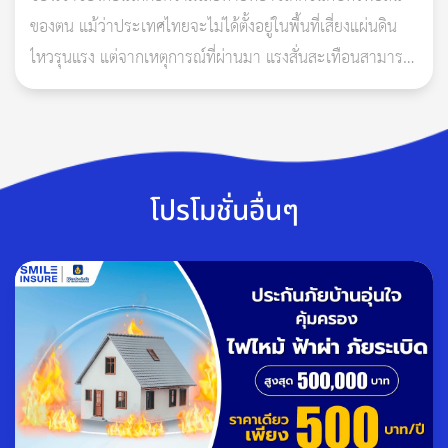
ของตน แม้ว่าประเทศไทยจะไม่ได้ตั้งอยู่ในพื้นที่เสี่ยงแผ่นดิน
ขึ้น 14 ค่ำ เดือนสาม ปีฉลู
ไหวรุนแรง แต่จากเหตุการณ์ที่ผ่านมา แรงสั่นสะเทือนสามารถ
ดีถีสิทธิโชค
ส่งผลกระทบต่ออาคารสูง
วันธงชัย
วันอาทิตย์ที่ 27 กุมภาพันธ์ 2565
แรม 11 ค่ำ เดือนสาม ปีฉลู
โปรโมชั่นอื่นๆ
ดีถีสิทธิโชค
วันธงชัย
วันจันทร์ที่ 28 กุมภาพันธ์ 2565
แรม 12 ค่ำ เดือนสาม ปีฉลู
ดีถีมหาสิทธิโชค