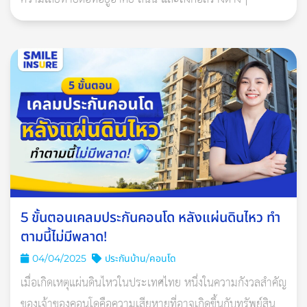
แรม 13 ค่ำ เดือนยี่ (2) ปีฉลู
วันธงชัย
เดือน กุมภาพันธ์
วันพฤหัสบดีที่ 10 กุมภาพันธ์ 2565
ขึ้น 9 ค่ำ เดือนสาม ปีฉลู
ดิถีสิทธิโชค
วันศุกร์ที่ 11 กุมภาพันธ์ 2565
5 ขั้นตอนเคลมประกันคอนโด หลังแผ่นดินไหว ทำ
ตามนี้ไม่มีพลาด!
ขึ้น 10 ค่ำ เดือนสาม ปีฉลู
04/04/2025
ประกันบ้าน/คอนโด
ดิถีมหาสิทธิโชค
เมื่อเกิดเหตุแผ่นดินไหวในประเทศไทย หนึ่งในความกังวลสำคัญ
วันอังคารที่ 15 กุมภาพันธ์ 2565
ของเจ้าของคอนโดคือความเสียหายที่อาจเกิดขึ้นกับทรัพย์สิน