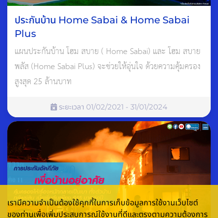
ขึ้น 3 ค่ำ เดือนห้า ปีขาล
ประกันบ้าน Home Sabai & Home Sabai
ดิถีอำมฤตโชค
Plus
วันธงชัย
แผนประกันบ้าน โฮม สบาย ( Home Sabai) และ โฮม สบาย
พลัส (Home Sabai Plus) จะช่วยให้อุ่นใจ ด้วยความคุ้มครอง
สูงสุด 25 ล้านบาท
เดือนพฤษภาคม
วันศุกร์ที่ 13 พฤษภาคม 2565
ระยะเวลา 01/02/2021 - 31/01/2024
ขึ้น 13 ค่ำ เดือนหก ปีขาล
วันธงชัย
เดือนมิถุนายน
เรามีความจำเป็นต้องใช้คุกกี้ในการเก็บข้อมูลการใช้งานเว็บไซต์
วันพุธที่ 1 มิถุนายน 2565
ของท่านเพื่อเพิ่มประสบการณ์ใช้งานที่ดีและตรงตามความต้องการ