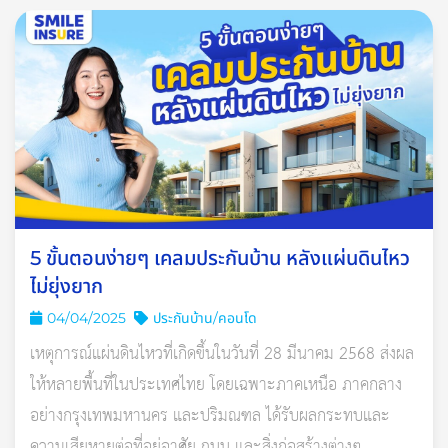
เปิดปฏิทินฤกษ์ขึ้นบ้าน
ใหม่
2565
เดือน มกราคม
วันอาทิตย์ที่ 16 มกราคม 2565
ขึ้น 14 ค่ำ เดือนยี่ (2) ปีฉลู
ดิถีมหาสิทธิโชค
วันธงชัย
5 ขั้นตอนง่ายๆ เคลมประกันบ้าน หลังแผ่นดินไหว
ไม่ยุ่งยาก
วันอาทิตย์ที่ 23 มกราคม 2565
04/04/2025
ประกันบ้าน/คอนโด
แรม 6 ค่ำ เดือนยี่ (2) ปีฉลู
เหตุการณ์แผ่นดินไหวที่เกิดขึ้นในวันที่ 28 มีนาคม 2568 ส่งผล
วันธงชัย
ให้หลายพื้นที่ในประเทศไทย โดยเฉพาะภาคเหนือ ภาคกลาง
อย่างกรุงเทพมหานคร และปริมณฑล ได้รับผลกระทบและ
วันอาทิตย์ที่ 30 มกราคม 2565
ความเสียหายต่อที่อยู่อาศัย ถนน และสิ่งก่อสร้างต่างๆ