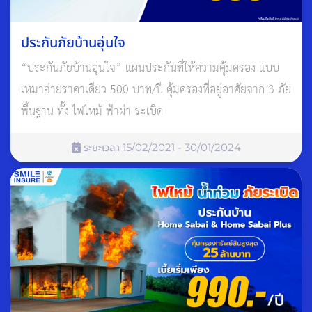
เดือน มีนาคม
ประกันภัยบ้านอุ่นใจ
วันอาทิตย์ที่ 13 มีนาคม 2565
“ประกันภัยบ้านอุ่นใจ” แผนประกันที่ให้ความคุ้มครอง แบบ
ขึ้น 11 ค่ำ เดือนสี่ ปีฉลู
เหมาจ่ายราคาเดียว 500 บาท/ปี คุ้มครองที่อยู่อาศัยจาก 3 ภัย
ดิถีสิทธิโชค
พื้นฐาน ทั้ง ไฟไหม้ ฟ้าผ่า ระเบิด
วันธงชัย
ระยะเวลา 15/02/2021 - 30/01/2024
วันจันทร์ที่ 14 มีนาคม 2565
ขึ้น 12 ค่ำ เดือนสี่ ปีฉลู
ดิถีมหาสิทธิโชค
เดือน เมษายน
วันจันทร์ที่ 4 เมษายน 2565