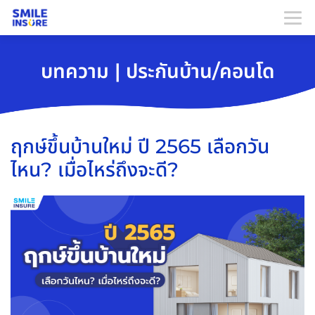
บทความ | ประกันบ้าน/คอนโด
ฤกษ์ขึ้นบ้านใหม่ ปี 2565 เลือกวัน
ไหน? เมื่อไหร่ถึงจะดี?