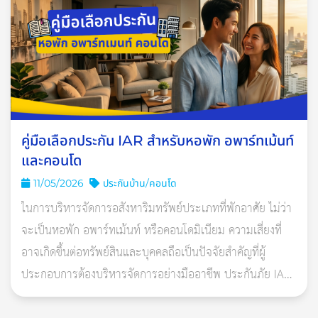
ดิถีสิทธิโชค เป็นดิถีที่ดีรองลงมาอีกหนึ่งขั้น เหมาะกับงาน
มงคล โดยเฉพาะงานที่เป็นโครงการระยะยาว ใช้ได้ทั้งข้างขึ้น
และข้างแรมเช่นเดียวกัน
วันธงชัย คือเป็นวันดี ทำอะไรก็จะสำเร็จลุล่วงไปด้วยดี มี
ชัยชนะ มักใช้กับสิ่งของ วัตถุ และสถานที่
วันคู่ศัตรู คือวันที่เป็นขัดแย้งกับวันเกิดของเจ้าของงาน จึงไม่
คู่มือเลือกประกัน IAR สำหรับหอพัก อพาร์ทเม้นท์
ควรจัดงานในวันที่เป็นคู่ศัตรูกัน ดังนี้
และคอนโด
วันอาทิตย์ เป็นศัตรูกับ วันอังคาร
11/05/2026
ประกันบ้าน/คอนโด
ในการบริหารจัดการอสังหาริมทรัพย์ประเภทที่พักอาศัย ไม่ว่า
วันศุกร์ เป็นศัตรูกับ วันเสาร์
จะเป็นหอพัก อพาร์ทเม้นท์ หรือคอนโดมิเนียม ความเสี่ยงที่
วันพุธ เป็นศัตรูกับ วันราหู (พุธกลางคืน)
อาจเกิดขึ้นต่อทรัพย์สินและบุคคลถือเป็นปัจจัยสำคัญที่ผู้
วันจันทร์ เป็นศัตรูกับ วันพฤหัสบดี
ประกอบการต้องบริหารจัดการอย่างมืออาชีพ ประกันภัย IAR
ห้ามขึ้นบ้านใหม่
ในวันเสาร์ เพราะเป็นวันแห่งความโศก
(Industrial All Risks Insurance)
เศร้า ไม่เหมาะกับการจัดงานมงคล