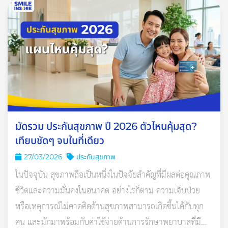
แต่ถ้าหากนอนหลับไม่เพียงพอก็จะส่งผลเสียดังนี้
ภูมิคุ้มกันอ่อนแอลง
สุขภาพแย่เป็นเหตุให้เจ็บป่วยได้ง่ายขึ้น
สมองทำงานช้า
น้ำหนักขึ้น
ความจำแย่ลง
มัดรวม ประกันสุขภาพ ปี 2026 ตัวไหนคุ้มสุด?
เทียบชัดๆ จบในที่เดียว
27/03/2026
ประกันสุขภาพ
ในปัจจุบัน สุขภาพถือเป็นหนึ่งในปัจจัยสำคัญที่มีผลต่อคุณภาพ
ชีวิตและความมั่นคงในอนาคต อย่างไรก็ตาม ความเจ็บป่วย
หรือเหตุการณ์ไม่คาดคิดด้านสุขภาพสามารถเกิดขึ้นได้กับทุก
คน และมักมาพร้อมกับค่าใช้จ่ายด้านการรักษาพยาบาลที่มี