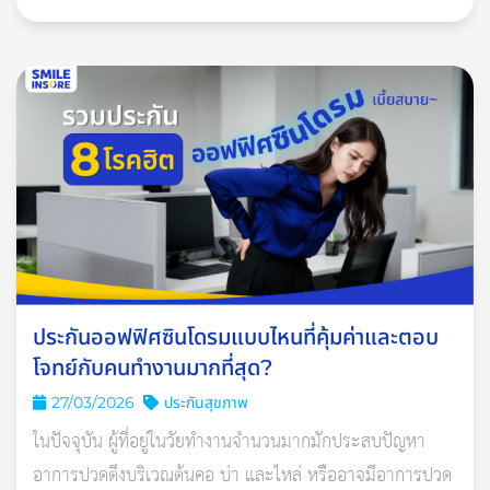
แนวโน้มเพิ่มสูงขึ้น
2. ดื่มน้ำอย่างน้อยวันละ 1.5 ลิตร
ควรดื่มน้ำสะอาดให้ได้อย่างน้อยวันละ 1.5 ลิตร หรือ 8-10 แก้วต่อ
วัน เพื่อเติมน้ำเข้าสู่ร่างกาย การดื่มน้ำจะช่วยรักษาสมดุลของ
ร่างกายให้อยู่ในเกณฑ์ที่ดี และยังลดโอกาสในการติดเชื้อโรคต่างๆ
เราควรดื่มน้ำให้เหมาะสมกับน้ำหนักตัวของแต่ละคน
ประกันออฟฟิศซินโดรมแบบไหนที่คุ้มค่าและตอบ
โจทย์กับคนทำงานมากที่สุด?
โดยวิธีการคำนวณง่าย ๆ ว่า ต้องดื่มน้ำเท่าไหร่ต่อวัน ใช้เพียง
27/03/2026
ประกันสุขภาพ
แค่น้ำหนักตัวของเราเท่านั้น
[
ในปัจจุบัน ผู้ที่อยู่ในวัยทำงานจำนวนมากมักประสบปัญหา
สูตรคือ [น้ำหนัก x 2.2 x 30/2] /1000 = ปริมาณน้ำ (ลิตร)
อาการปวดตึงบริเวณต้นคอ บ่า และไหล่ หรืออาจมีอาการปวด