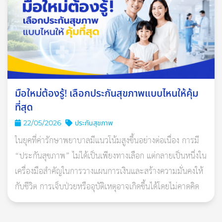
1. พักผ่อนให้เพียงพอ อย่างน้อย 6-7
ชั่วโมง
การนอนหลับพักผ่อนให้เพียงพอ นอกจากจะเป็นการพักร่างกายที่
มือใหม่ต้องรู้! เลือกประกันสุขภาพแบบไหนให้คุ้ม
เหนื่อยล้าของเราแล้ว ยังช่วยให้ร่างกายสดชื่น และกระตือรือร้น
ที่สุด
เมื่อตื่นขึ้นมายามเช้าเพราะการนอนพักผ่อนอย่างเพียงพอ จะส่งผล
22/05/2026
ประกันสุขภาพ
ดีต่อสุขภาพของเรา ได้แก่
ในยุคที่ค่ารักษาพยาบาลมีแนวโน้มสูงขึ้นอย่างต่อเนื่อง การมี
“ประกันสุขภาพ” ไม่ได้เป็นเพียงทางเลือก แต่กลายเป็นหนึ่งใน
ร่างกายได้ซ่อมแซมส่วนที่สึกหรอ
เครื่องมือสำคัญในการวางแผนการเงินและสร้างความมั่นคงให้
ช่วยเพิ่มความคิดสร้างสรรค์
กับชีวิต การเจ็บป่วยหรืออุบัติเหตุอาจเกิดขึ้นได้โดยไม่คาดคิด
ผิวเปล่งปลั่งสวยงาม
มีความสุขมากขึ้น
เคล็ดลับหลับสบาย