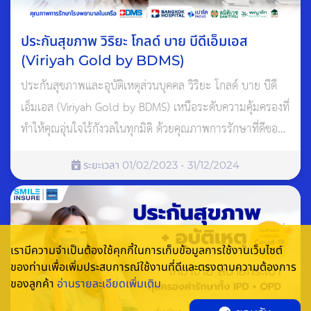
เพิ่มวิตามินให้กับร่างกาย จำพวกวิตามินซี เพราะวิตามินมีความ
สำคัญอย่างมากกับระบบภูมิคุ้มกันของร่างกาย มีส่วนช่วยในการ
ประกันสุขภาพ วิริยะ โกลด์ บาย บีดีเอ็มเอส
ป้องกันหวัด
(Viriyah Gold by BDMS)
โดยการเลือกรับประทานผัก ผลไม้ที่มีวิตามิน เช่น ผักคะน้า บร็อค
ประกันสุขภาพและอุบัติเหตุส่วนบุคคล วิริยะ โกลด์ บาย บีดี
โคลี พริกหวาน ส้ม สตรอเบอร์รี่ กีวี่ ฝรั่ง เพราะผัก ผลไม้ที่มีวิตามิน
เอ็มเอส (Viriyah Gold by BDMS) เหนือระดับความคุ้มครองที่
ซีสูง จะช่วยเสริมสร้าง ภูมิคุ้มกันให้ร่างกายพร้อมสู้กับไข้หวัดที่มา
ทำให้คุณอุ่นใจไร้กังวลในทุกมิติ ด้วยคุณภาพการรักษาที่ดีของ
เยือนยามที่ร่างกายของเราอ่อนแอ ทำให้ร่างกายแข็งแรง
โรงพยาบาลในเครือ BDMS คุ้มครองวงเงินค่ารักษาพยาบาล
ระยะเวลา 01/02/2023 - 31/12/2024
สูงสุด 5,000,000 บาท
เรามีความจำเป็นต้องใช้คุกกี้ในการเก็บข้อมูลการใช้งานเว็บไซต์
ของท่านเพื่อเพิ่มประสบการณ์ใช้งานที่ดีและตรงตามความต้องการ
ของลูกค้า
อ่านรายละเอียดเพิ่มเติม