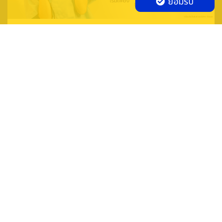
ยอมรับ
ประกันภัยสุขภาพส่วนบุคคล และอุบัติเหตุ“สบาย
เป๋า”
ประกันอุบัติเหตุและสุขภาพส่วนบุคคล เหมาจ่าย กับค่าเบี้ยฯ
เริ่มต้นเพียง 3,200.-/ปี คุ้มครองสุขภาพทุกช่วงวัย ทำประกัน
ภัยได้ถึงอายุ 70 ปี
4. ออกกำลังกายเป็นประจำ
การออกกำลังกายเป็นประจำ จะทำให้สมองปลอดโปร่ง ระบบไหล
ระยะเวลา 30/01/2022 - 30/06/2022
เวียนเลือดทำงานดีขึ้น ทําให้ร่างกายแข็งแรงกระฉับกระเฉง และ
อารมณ์แจ่มใสอยู่เสมอ และทำให้มีความสุขเพิ่มขึ้นด้วย การออก
กำลังกายให้เหงื่อออก จะช่วยขับของเสียออกจากร่างกาย เพื่อ
สุขภาพที่ดีในระยะยาว
Smile Insure Broker Co., Ltd.