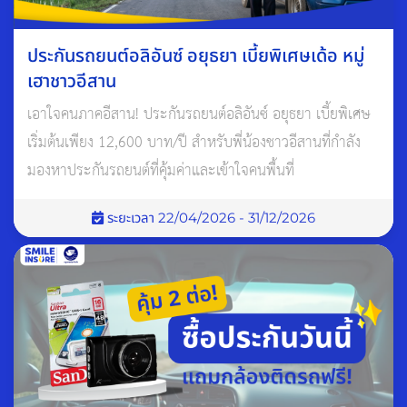
การเพิ่มค่าเบี้ยสำหรับประวัติไม่ดี (Load Claim)
ประกันรถยนต์อลิอันซ์ อยุธยา เบี้ยพิเศษเด้อ หมู่
Load Claim คือการที่บริษัทประกันเรียกเก็บค่าเบี้ยประกันภัยเพิ่ม
เฮาชาวอีสาน
ขึ้น สูงสุด 40% จากผู้เอาประกันภัยที่มีประวัติการเคลมประกันภัย
เอาใจคนภาคอีสาน! ประกันรถยนต์อลิอันซ์ อยุธยา เบี้ยพิเศษ
ในรอบปีกรมธรรม์ที่ผ่านมา ในกรณีที่เป็นฝ่ายผิด หรือ เคลมแบบ
เริ่มต้นเพียง 12,600 บาท/ปี สำหรับพี่น้องชาวอีสานที่กำลัง
ไม่มีคู่กรณี ตั้งแต่ 2 ครั้งขึ้นไป และมีจำนวนเงินเกิน 200% ของเบี้ย
มองหาประกันรถยนต์ที่คุ้มค่าและเข้าใจคนพื้นที่
ประกัน
ระยะเวลา 22/04/2026 - 31/12/2026