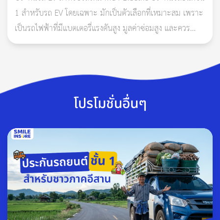
1. Application ทางรัฐ
1 สำหรับรถ EV โดยเฉพาะ มักเป็นตัวเลือกที่เหมาะสม เพราะ
iOS :
ดาวน์โหลด Appทางรัฐ
เป็นรถไฟฟ้าที่มีแบตเตอรี่แรงดันสูง มูลค่าซ่อมสูง และควร
Android :
ดาวน์โหลด Appทางรัฐ
ตรวจสอบเงื่อนไขเรื่องแบตเตอรี่ น้ำท่วม ไฟไหม้ ก
2. LINE official Account คปภ.รอบรู้ :
LINE official
คปภ.รอบรู้
โปรโมชั่นอื่นๆ
3. ปรับส่วนลดประวัติดี (NCB) และเพิ่มค่าเบี้ยสำหรับ
ประวัติไม่ดี (Load Claim) เฉพาะกรมธรรม์รถไฟฟ้าส่วน
บุคคล
ปรับส่วนลดประวัติดี (NCB)
NCB คือส่วนลดค่าเบี้ยประกันภัยที่บริษัทประกันมอบให้แก่ผู้เอา
ประกันภัยที่มีประวัติดี ไม่มีการเคลมประกันในรอบปีกรมธรรม์ที่
ผ่านมา หรือมีการเคลมแต่เป็นฝ่ายถูก โดยส่วนลดนี้จะเพิ่มขึ้นตาม
จำนวนปีที่ไม่มีการเคลมอย่างต่อเนื่องสูงสุด 40%