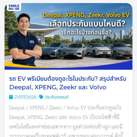
รถ EV พรีเมียมต้องดูอะไรในประกัน? สรุปสำหรับ
Deepal, XPENG, Zeekr และ Volvo
21/07/2026
ประกันรถยนต์
Deepal / XPENG / Zeekr / Volvo EV ประกันควรดูอะไร
Deepal, XPENG, Zeekr และ Volvo EV เป็นรถไฟฟ้าที่มี
เทคโนโลยีและค่าซ่อมเฉพาะทาง มูลค่ารถค่อนข้างสูง และมี
ระบบแบตเตอรี่และซอฟต์แวร์ เฉพาะของแต่ละแบรนด์ ดังนั้น