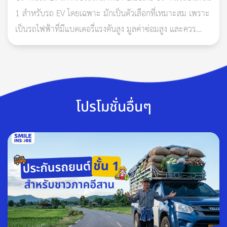
ในพลังงานสิ้นเปลืองที่ใช้แล้วหมดไป
1 สำหรับรถ EV โดยเฉพาะ มักเป็นตัวเลือกที่เหมาะสม เพราะ
ไม่ทำลายสิ่งแวดล้อม เพราะไม่มีการสันดาปน้ำมัน จึงไม่
เป็นรถไฟฟ้าที่มีแบตเตอรี่แรงดันสูง มูลค่าซ่อมสูง และควร
ปล่อยไอเสีย และมลพิษที่เป็นสารตั้งต้นของภาวะโลกร้อน
ตรวจสอบเงื่อนไขเรื่องแบตเตอรี่ น้ำท่วม ไฟไหม้ ก
ออกสู่ชั้นบรรยากาศ
ประหยัดค่าใช้จ่าย เพราะค่าไฟฟ้าที่ใช้ในการชาร์จไฟ ถูกกว่า
การเติมน้ำมันรถ จะเห็นได้ว่าทุกวันนี้น้ำมันประเภทต่างๆ
ปรับราคาขึ้นอย่างต่อเนื่อง เช่น เบนซิน 95 ราคาลิตรละ 42
โปรโมชั่นอื่นๆ
บาท แก๊สโซฮอล์ E20 ราคา 32.84 ขณะที่ค่าไฟฟ้าเริ่มต้นที่
หน่วยละ 3.2484 บาทเท่านั้น อีกทั้งยังประหยัดค่าใช้จ่ายใน
การบำรุงรักษาประจำปีด้วย เพราะรถยนต์ไฟฟ้ามีแค่
แบตเตอรี่และมอเตอร์เป็นส่วนประกอบหลักของรถ เลยไม่
ต้องซ่อมบำรุงชิ้นส่วนยิบย่อย และไม่ต้องเปลี่ยนถ่ายน้ำมัน
เครื่อง
สามารถชาร์จไฟแบตเตอรี่ได้เองที่บ้าน ไม่จำเป็นต้องออกไป
ต่อแถวที่สถานีบริการด้านนอก