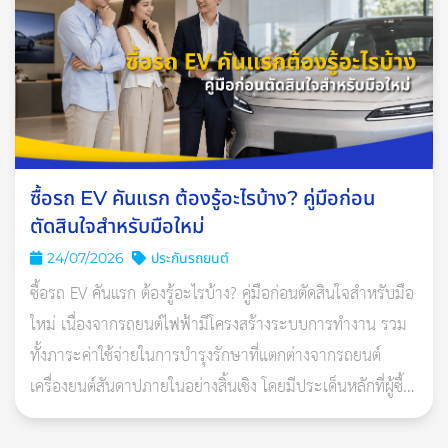
แต่อย่างไรก็ตาม แม้ว่าตอนนี้จะมีคนหันมาจองรถไฟฟ้ากันมากขึ้น
แต่ทั้งคนที่ซื้อรถไปแล้ว และกำลังตัดสินใจซื้อ ก็ยังมีข้อสงสัยอยู่
มากมาย เกี่ยวกับแบตเตอรี่รถไฟฟ้า และการชาร์จรถไฟฟ้า เพราะ
ประเทศไทยเป็นเมืองร้อนชื้น มีฝนตกบ่อย และหลายคนก็เรียนรู้มา
ซื้อรถ EV คันแรก ต้องรู้อะไรบ้าง? คู่มือก่อน
ตั้งแต่เด็กๆ ว่า ไม่ควรให้น้ำหรือความเปียกชื้น สัมผัสกับไฟฟ้า
ตัดสินใจสำหรับมือใหม่
วันนี้เราเลยจะพาทุกคนมาไขข้อสงสัยกันว่า ความจริงแล้วรถยนต์
24/07/2026
ประกันรถยนต์
ไฟฟ้านั้นโดนน้ำได้หรือไหม? และชาร์จไฟตอนฝนตกได้หรือเปล่า?
ซื้อรถ EV คันแรก ต้องรู้อะไรบ้าง? คู่มือก่อนตัดสินใจสำหรับมือ
ใหม่ เนื่องจากรถยนต์ไฟฟ้ามีโครงสร้างระบบการทำงาน รวม
ทั้งภาระค่าใช้จ่ายในการบำรุงรักษาที่แตกต่างจากรถยนต์
เครื่องยนต์สันดาปภายในอย่างสิ้นเชิง โดยมีประเด็นหลักที่ผู้ซื้อ
ควรศึกษารายละเอียดอย่าง