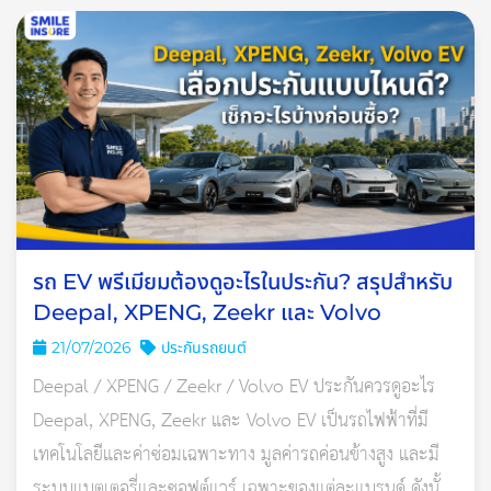
มาครบภายใน 1 ปี การจะรอเปลี่ยนยางเมื่อครบ 3 ปี อาจช้าเกินไป
หรือบางคนเปลี่ยนยางมาได้ 3 ปีแล้ว แต่ขับแค่ใกล้ๆ หน้ายางยัง
ไม่ทันสึก จะให้เปลี่ยนยางใหม่ก็อาจสิ้นเปลืองโดยใช่เหตุ
อ่านเพิ่มเติม: ไขข้อสงสัย รถเกิน 10 ปี ทำประกันชั้น 1 ได้ไหม?
ในปัจจุบัน วิธีนี้จึงไม่เป็นที่นิยมกันสักเท่าไหร่ เพราะพฤติกรรมการ
ขับขี่ของแต่ละคนนั้นต่างกัน และปัจจัยต่าง ๆ ที่เจอก็ต่างกันไปด้วย
จึงไม่สามารถใช้ระยะเวลาบอกได้แล้วว่าเมื่อไหร่ที่ควรเปลี่ยนยาง
รถ EV พรีเมียมต้องดูอะไรในประกัน? สรุปสำหรับ
Deepal, XPENG, Zeekr และ Volvo
21/07/2026
ประกันรถยนต์
Deepal / XPENG / Zeekr / Volvo EV ประกันควรดูอะไร
Deepal, XPENG, Zeekr และ Volvo EV เป็นรถไฟฟ้าที่มี
เทคโนโลยีและค่าซ่อมเฉพาะทาง มูลค่ารถค่อนข้างสูง และมี
ระบบแบตเตอรี่และซอฟต์แวร์ เฉพาะของแต่ละแบรนด์ ดังนั้น