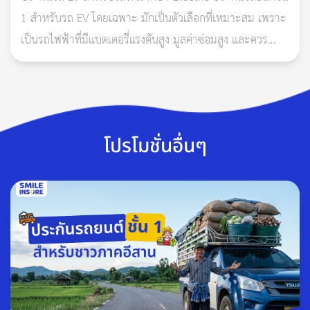
ช่วยให้การยึดเกาะถนนดีขึ้น รวมทั้งช่วยรีดน้ำออกเพื่อเพิ่มแรงเสียด
1 สำหรับรถ EV โดยเฉพาะ มักเป็นตัวเลือกที่เหมาะสม เพราะ
ทานขณะพื้นเปียกด้วย เมื่อไหร่ที่เห็นหรือวัดด้วยเครื่องมือแล้วพบว่า
เป็นรถไฟฟ้าที่มีแบตเตอรี่แรงดันสูง มูลค่าซ่อมสูง และควร
ร่องยางตื้นขึ้น
ตรวจสอบเงื่อนไขเรื่องแบตเตอรี่ น้ำท่วม ไฟไหม้ ก
ดอกยางเริ่มไม่ชัดเจนเหมือนเดิม (ยางโล้น) หรือผ่านการซ่อมมา
หลายครั้ง นั่นคือสัญญาณที่ต้องเปลี่ยนยางแล้ว
อ่านเพิ่มเติม: รู้ก่อนตัดสินใจ ต่อประกันรถยนต์ที่ไหนดี?
โปรโมชั่นอื่นๆ
2. แก้มยาง ซึ่งมักจะเป็นจุดที่ใครหลายคนละเลย เพราะสนใจพื้นที่
ด้านหน้ามากกว่า หากแก้มยางชำรุด รั่ว ซึม ก็จะทำให้
ประสิทธิภาพการยึดเกาะถนนของยางทั้งเส้นลดลงได้เช่นกัน
เมื่อประเมินตามนี้แล้วจะเห็นได้ว่ารถบางคันอาจไม่จำเป็นต้องรอให้
ถึง 3 ปี หรือ 30,000 กิโลเมตรก่อนแล้วค่อยเปลี่ยนยางเลย