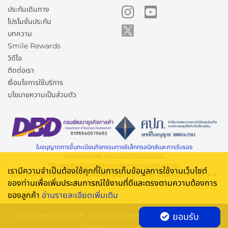
ประกันเดินทาง
โปรโมชั่นประกัน
บทความ
Smile Rewards
วิดีโอ
ติดต่อเรา
เงื่อนไขการใช้บริการ
นโยบายความเป็นส่วนตัว
ใบอนุญาตการขึ้นทะเบียนกิจกรรมทางอิเล็กทรอนิกส์และการรับรอง
ระบบสารสนเทศ อลว 023821000/2565
ได้รับการประเมินมาตรฐานการรักษาความมั่นคงปลอดภัย
เรามีความจำเป็นต้องใช้คุกกี้ในการเก็บข้อมูลการใช้งานเว็บไซต์
ของระบบสารสนเทศตามวิธีการแบบปลอดภัยในระดับเคร่งครัด อ้างอิงประกาศ คปภ. พ.ศ.
ของท่านเพื่อเพิ่มประสบการณ์ใช้งานที่ดีและตรงตามความต้องการ
๒๕๖๐ โดย บริษัท เอสจีเอส(ประเทศไทย) จำกัด
ของลูกค้า
อ่านรายละเอียดเพิ่มเติม
© Copyright 2021. Smile Insure Broker Co., Ltd. All
ยอมรับ
Rights Reserved.