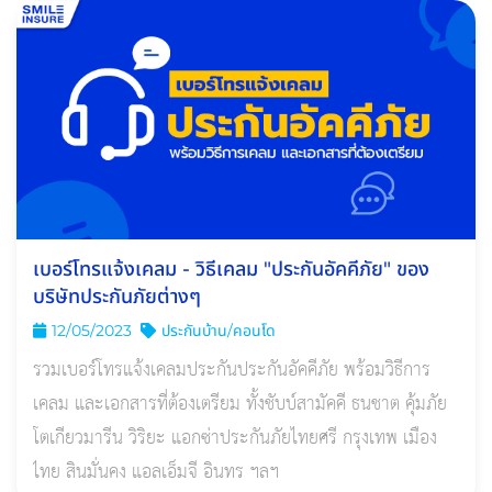
เบอร์โทรแจ้งเคลม - วิธีเคลม "ประกันอัคคีภัย" ของ
บริษัทประกันภัยต่างๆ
12/05/2023
ประกันบ้าน/คอนโด
รวมเบอร์โทรแจ้งเคลมประกันประกันอัคคีภัย พร้อมวิธีการ
เคลม และเอกสารที่ต้องเตรียม ทั้งชับบ์สามัคคี ธนชาต คุ้มภัย
โตเกียวมารีน วิริยะ แอกซ่าประกันภัยไทยศรี กรุงเทพ เมือง
ไทย สินมั่นคง แอลเอ็มจี อินทร ฯลฯ