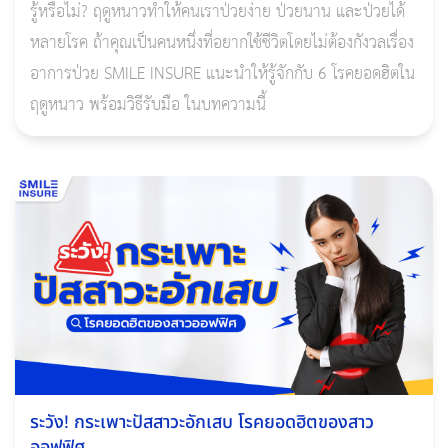
รู้หรือไม่? ฤดูหนาวทำให้คนเราป่วยง่าย ป่วยนาน และป่วยได้
หลายโรค ถ้าคุณเป็นคนหนึ่งที่อยากใช้ชีวิตโดยไม่ต้องกังวลเรื่อง
อาการป่วย SMILE INSURE แนะนำให้รู้จักกับ 6 โรคยอดฮิตใน
ฤดูหนาว พร้อมวิธีรับมือ ในบทความนี้
ระวัง! กระเพาะปัสสาวะอักเสบ โรคยอดฮิตของสาว
ออฟฟิศ