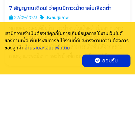
7 สัญญาณเตือน! ว่าคุณมีภาวะนํ้าตาลในเลือดตํ่า
22/09/2023
ประกันสุขภาพ
หลายคนคงเคยได้ยินว่าภาวะน้ำตาลในเลือดต่ำเป็นอาการทาง
เรามีความจำเป็นต้องใช้คุกกี้ในการเก็บข้อมูลการใช้งานเว็บไซต์
ระบบประสาทและจะเกิดกับผู้ที่เป็นโรคเบาหวาน แต่แท้จริง
ของท่านเพื่อเพิ่มประสบการณ์ใช้งานที่ดีและตรงตามความต้องการ
แล้วการมีภาวะนํ้าตาลในเลือดตํ่าสามารถเกิดขึ้นได้จากหลาย
ของลูกค้า
อ่านรายละเอียดเพิ่มเติม
สาเหตุ และจะมีอาการอะไรบ้างที่สามารถสังเกตได้ด้วยตนเอง
ยอมรับ
มาดูไปพร้อมกัน