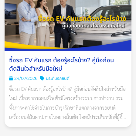
2. ตรวจสภาพรถให้ครบถ้วน
สภาพรถเป็นอีกหนึ่งปัจจัยของการเกิดอุบัติเหตุ ไม่ว่าจะเป็นรถชน
กันเพราะไฟสว่างไม่พอ ดัดแปลงไฟให้สว่างเกินไปจนกระทบสายตา
ของเพื่อนร่วมถนน หรือโดนชนเพราะรถจอดเสียกลางทาง ก่อนเดิน
ทางทุกครั้งจึงควรตรวจเช็กสภาพรถให้พร้อมกับการใช้งานในระยะ
และเส้นทางที่ยาวนาน เช่น ไฟรถทั้งด้านหน้าและหลัง ที่ต้องมีความ
ซื้อรถ EV คันแรก ต้องรู้อะไรบ้าง? คู่มือก่อน
สว่างเพียงพอกับการใช้ช่วงกลางคืน เบรกต้องใช้ได้ แบตเตอรี่เหลือ
ตัดสินใจสำหรับมือใหม่
เพียงพอ ฯลฯ โดยจะตรวจเองหรือนำไปที่อู่ใกล้บ้านก็ได้เช่นกัน
24/07/2026
ประกันรถยนต์
ซื้อรถ EV คันแรก ต้องรู้อะไรบ้าง? คู่มือก่อนตัดสินใจสำหรับมือ
3. ใช้ไฟรถให้เป็น
ใหม่ เนื่องจากรถยนต์ไฟฟ้ามีโครงสร้างระบบการทำงาน รวม
ต่อเนื่องจากการตรวจสภาพรถ เมื่อไฟรถดีแล้วคนขับรถก็ควรใช้ให้
ทั้งภาระค่าใช้จ่ายในการบำรุงรักษาที่แตกต่างจากรถยนต์
เป็นด้วย เพื่อให้ปลอดภัยจริง ๆ เช่น เปิดไฟหน้ารถระดับปกติเสมอ
เครื่องยนต์สันดาปภายในอย่างสิ้นเชิง โดยมีประเด็นหลักที่ผู้ซื้อ
เมื่อแสงอาทิตย์เริ่มหมด กระพริบไฟสูงเพื่อแจ้งเตือนรถที่วิ่งแช่อยู่
ควรศึกษารายละเอียดอย่าง
เลนขวาเพื่อขอแซง เปิดไฟสูงส่องทางตอนกลางคืนเป็นระยะ เพื่อให้