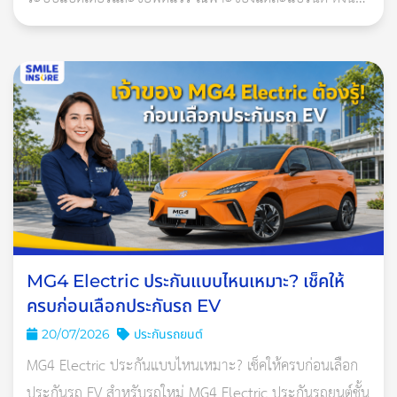
5. แวะพักสักนิด
ประกันที่เหมาะควรเป็นกรมธรรม์ประกันภัยสำหรับรถยนต์ไฟ
สำหรับใครที่ขับรถยาวนานแล้วเกิดอาการง่วงขึ้นมา ควรพักผ่อน
ฟ้าโ
เป็นระยะ เช่น จองโรงแรมเพื่อนอนหลับ หรือจอดรถพักสายตาสัก
พักในที่ปลอดภัย เช่น จุดพักรถ ปั๊มน้ำมัน เป็นต้น อย่าฝืนขับทั้ง ๆ ที่
ไม่ไหว เพราะแค่เพียงพริบตาเดียวก็อาจเกิดอุบัติเหตุรุนแรงขึ้นได้
6. ไม่ควรไว้ใจใคร
ข้อนี้สำคัญมากสำหรับคนที่ขับรถคนเดียว เวลาเจอคนโบกรถหรือ
อุบัติเหตุระหว่างทาง พยายามอย่าจอดรถลงไปช่วยเหลือเอง แต่ให้
ขับรถเลยไปจอดรถในที่ปลอดภัย มีไฟส่องสว่างและเป็นเขตบ้าน
MG4 Electric ประกันแบบไหนเหมาะ? เช็คให้
เรือน แล้วค่อยโทรแจ้งตำรวจและกู้ภัย เพราะไม่มีทางรู้เลยว่าสิ่งที่
ครบก่อนเลือกประกันรถ EV
เจออยู่นั้นจริงหรือมิจฉาชีพ อีกทั้งยังเสี่ยงโดนรถคนอื่นมาชนซ้ำ
20/07/2026
ประกันรถยนต์
ท่ามกลางความมืด หรือโชคร้ายกลายเป็นผู้ต้องสงสัยในคดีนั้นได้
MG4 Electric ประกันแบบไหนเหมาะ? เช็คให้ครบก่อนเลือก
7. ทำประกันภัยเสริมความมั่นใจ
ประกันรถ EV สำหรับรถใหม่ MG4 Electric ประกันรถยนต์ชั้น