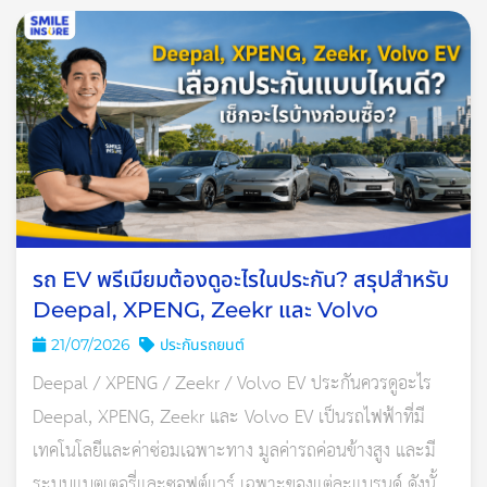
เห็นสภาพถนนชัดเจน ใช้ไฟตัดหมอกเมื่อเจอหมอกหรือควันปกคลุม
ท้องถนน เปิดไฟฉุกเฉินทุกครั้งเมื่อรถมีปัญหาและต้องจอดไหล่ทาง
เป็นต้น
4. อย่าขับเร็วเกิน
ไม่ว่าจะขับขี่บนเส้นทางที่ชินตาหรือเส้นทางที่ไม่เคยไป ก็ควรให้
ความสำคัญกับการใช้ความเร็วรถที่เหมาะสม และทิ้งระยะห่างจาก
คันหน้าให้มากพอ เพราะความมืดอาจทำให้เห็นไม่ชัดเจนว่าสภาพ
รถ EV พรีเมียมต้องดูอะไรในประกัน? สรุปสำหรับ
ถนนเป็นอย่างไร มีทางเลี้ยว ทางแยก แผงกั้นทาง รถจอดไหล่ทาง
Deepal, XPENG, Zeekr และ Volvo
หรือมีอะไรกีดขวางอยู่บ้าง รวมทั้งมีเพื่อนร่วมถนนที่พฤติกรรมน่า
21/07/2026
ประกันรถยนต์
กลัวอยู่หรือไม่ โดยเฉพาะในวันที่สภาพแวดล้อมไม่เป็นใจอย่างฝน
Deepal / XPENG / Zeekr / Volvo EV ประกันควรดูอะไร
ตกหนักหรือหมอกลงหนาก็จะยิ่งเห็นยากขึ้น ถ้าขับรถไม่เร็วเกินไป
Deepal, XPENG, Zeekr และ Volvo EV เป็นรถไฟฟ้าที่มี
จะช่วยให้เบรกทัน และหลีกเลี่ยงการเกิดอุบัติเหตุรุนแรงได้ทันท่วงที
เทคโนโลยีและค่าซ่อมเฉพาะทาง มูลค่ารถค่อนข้างสูง และมี
ระบบแบตเตอรี่และซอฟต์แวร์ เฉพาะของแต่ละแบรนด์ ดังนั้น