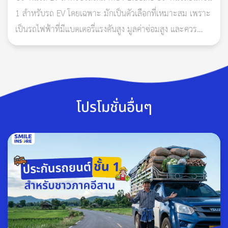
1 สำหรับรถ EV โดยเฉพาะ มักเป็นตัวเลือกที่เหมาะสม เพราะ
เทคนิคสุดท้ายที่อยากให้ทุกคนมีคือ “ประกันภัยรถยนต์” ผู้ช่วยที่
เป็นรถไฟฟ้าที่มีแบตเตอรี่แรงดันสูง มูลค่าซ่อมสูง และควร
เพิ่มความมั่นใจในทุกครั้งที่ต้องขับรถตอนกลางคืน เพราะเมื่อเกิด
ตรวจสอบเงื่อนไขเรื่องแบตเตอรี่ น้ำท่วม ไฟไหม้ ก
เหตุการณ์ไม่คาดฝันขึ้นมา จะมีทีมคอยช่วยเหลือเสมอ พร้อมให้
ความคุ้มครองครอบคลุมทั้งตัวคุณ ผู้โดยสาร และรถ
ถ้าคุณจำเป็นต้องขับรถกลางคืน อย่าลืมนำเทคนิคเหล่านี้ไปใช้
เพื่อให้ถึงที่หมายอย่างปลอดภัยและเพิ่มความสบายใจในทุกเส้น
โปรโมชั่นอื่นๆ
ทางนะคะ
#เช็ครถ
#รถยนต์
#การดูแลรถยนต์