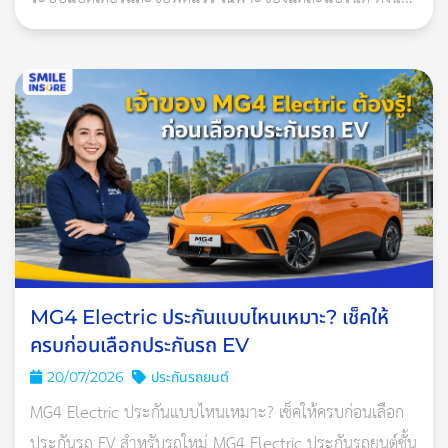
สหกรณ์ รอดพ้นจากเหตุการณ์ไฟไหม้ครั้งใหญ่
ประกันที่เหมาะควรเป็นกรมธรรม์ประกันภัยสำหรับรถยนต์ไฟ
อ่านเพิ่มเติม: ขับรถทางไกล ประกันรถยนต์แบบไหนที่ควรมี?
ฟ้าโ
ส่วนวิธีการตั้งหรือห้อยพระหน้ารถจะนำไว้ตรงกลาง มุมซ้ายขวา
หรือหันหน้าเข้า - ออกก็ได้ แต่ไม่ควรบดบังวิสัยทัศน์ขณะขับขี่ และ
ต้องวางอย่างมั่นคง เช่น ติดฐานด้วยกาวสองหน้า
MG4 Electric ประกันแบบไหนเหมาะ? เช็คให้
ครบก่อนเลือกประกันรถ EV
20/07/2026
ประกันรถยนต์
MG4 Electric ประกันแบบไหนเหมาะ? เช็คให้ครบก่อนเลือก
ประกันรถ EV สำหรับรถใหม่ MG4 Electric ประกันรถยนต์ชั้น