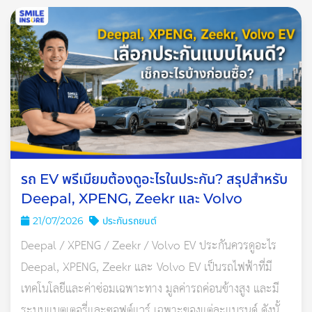
“พระ” เป็นวัตถุมงคลหรือสิ่งศักดิ์สิทธิ์อันดับแรกที่คนมีรถนิยมกัน
มากที่สุด อาจด้วยความเคยชินในฐานะเป็นสิ่งยึดเหนี่ยวจิตใจของ
ชาวไทยพุทธ โดยพระที่คนนิยมบูชาไว้ในรถ เช่น
• หลวงปู่ทวด
(สมเด็จพระราชมุนีสามีรามคุณูปมาจารย์) พระ
เกจิอาจารย์ชื่อดังที่คนให้ความเคารพนับถือในเรื่องของการ
คุ้มครองให้แคล้วคลาด ปลอดภัย
• สมเด็จพระพุฒาจารย์
(โต พรหมรังสี) ช่วยในเรื่องแคล้วคลาด
ปลอดภัยเช่นเดียวกัน
รถ EV พรีเมียมต้องดูอะไรในประกัน? สรุปสำหรับ
Deepal, XPENG, Zeekr และ Volvo
• หลวงพ่อคูณ ปริสุทฺโธ
(พระเทพวิทยาคม) บางคนอาจจะรู้จัก
21/07/2026
ประกันรถยนต์
ท่านจากการเป็นพระสมณศักดิ์สูง พรรษามาก และการช่วย
Deepal / XPENG / Zeekr / Volvo EV ประกันควรดูอะไร
เหลือสังคมในด้านต่างๆ แต่จริงๆ แล้วท่านยังเป็นที่รู้จักในด้าน
Deepal, XPENG, Zeekr และ Volvo EV เป็นรถไฟฟ้าที่มี
ของการคุ้มครองให้แคล้วคลาดปลอดภัยด้วย เพราะ 20 กว่าปีที่
เทคโนโลยีและค่าซ่อมเฉพาะทาง มูลค่ารถค่อนข้างสูง และมี
แล้วเคยมีเหตุการณ์สาวท้องแก่ที่บูชาพระเครื่องหลวงพ่อคูณ รุ่น
ระบบแบตเตอรี่และซอฟต์แวร์ เฉพาะของแต่ละแบรนด์ ดังนั้น