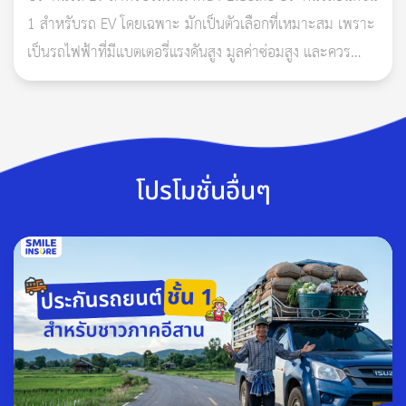
1 สำหรับรถ EV โดยเฉพาะ มักเป็นตัวเลือกที่เหมาะสม เพราะ
เป็นรถไฟฟ้าที่มีแบตเตอรี่แรงดันสูง มูลค่าซ่อมสูง และควร
ตรวจสอบเงื่อนไขเรื่องแบตเตอรี่ น้ำท่วม ไฟไหม้ ก
2. ยันต์กันภัย
เป็นอีกหนึ่งของเสริมดวงในรถที่หลายคนมักจะมีไว้คู่กับพระ เพราะ
เกจิอาจารย์บางรูปจะมีการทำยันต์ศักดิ์สิทธิ์ไว้ให้ผู้บูชาด้วย แต่ยันต์
โปรโมชั่นอื่นๆ
ที่คนไทยนิยมติดในรถมากที่สุดคือ ยันต์ท้าวเวสสุวรรณ ซึ่งวิธีการติด
นั้นสามารถเลือกบริเวณได้ตามสะดวก หรือถ้าไม่สะดวกติดบนรถ ก็
สามารถวางไว้มุมใดมุมหนึ่งของรถได้
3. กลิ่นหอม
ในทางความเชื่อ “กลิ่นหอม” จะเกี่ยวข้องกับบุญบารมีและความ
เป็นสิริมงคล เพราะเป็นกลิ่นของเทวดานางฟ้า ที่ไหนมีกลิ่น ที่นั่น