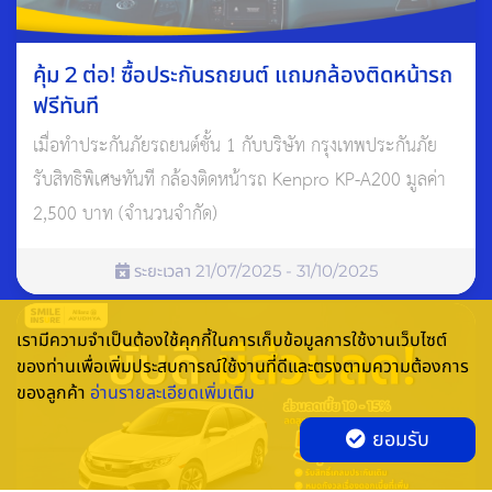
4. กระจกใส
คุ้ม 2 ต่อ! ซื้อประกันรถยนต์ แถมกล้องติดหน้ารถ
กระจกใสในที่นี้หมายถึงการทำความสะอาดกระจกทุกบานในรถให้
ฟรีทันที
ใสอยู่เสมอ และอาจนำกระจกใสชิ้นเล็กๆ มาใส่ไว้ในรถเพิ่มเติมด้วย
เมื่อทำประกันภัยรถยนต์ชั้น 1 กับบริษัท กรุงเทพประกันภัย
ก็ได้ เพราะความใสของกระจกเปรียบได้กับชีวิตที่สดใส ไม่มีเรื่องให้
รับสิทธิพิเศษทันที กล้องติดหน้ารถ Kenpro KP-A200 มูลค่า
ต้องขุ่นข้องหมองใจ
2,500 บาท (จำนวนจำกัด)
5. ซองแดงใส่แบงค์ 20 บาท จำนวน 5 ซอง
ระยะเวลา 21/07/2025 - 31/10/2025
คนทั่วไปอาจไม่รู้จักของมงคลประเภทนี้สักเท่าไหร่ เพราะเป็นเรื่องที่
นิยมทำกันในกลุ่มพ่อค้าแม่ค้าหรือเซลล์ที่ต้องเกี่ยวข้องกับการทำ
เรามีความจำเป็นต้องใช้คุกกี้ในการเก็บข้อมูลการใช้งานเว็บไซต์
ยอด
ของท่านเพื่อเพิ่มประสบการณ์ใช้งานที่ดีและตรงตามความต้องการ
ของลูกค้า
อ่านรายละเอียดเพิ่มเติม
เพราะการนำเงินใส่ซองแล้วเก็บไว้ในรถ จะช่วยเรียกเงินเรียกทองมา
ยอมรับ
สู่เจ้าของรถได้ สำหรับใครที่ออกรถใหม่และอยู่ในแวดวงอาชีพเหล่า