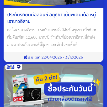
ย่อมมีความมงคลกับชีวิต
ส่วนในทางวิทยาศาสตร์ กลิ่นหอมจะช่วยทำให้คนขับรถผ่อนคลาย
ประกันรถยนต์อลิอันซ์ อยุธยา เบี้ยพิเศษเด้อ หมู่
ไม่เครียดแม้เจอกับเหตุการณ์ที่น่าอารมณ์เสีย โดยจะใช้เป็นน้ำหอม
เฮาชาวอีสาน
ติดรถในกลิ่นที่ชอบ หรือของใช้อื่นที่มีกลิ่นหอมก็ได้ เช่น การบูร
เอาใจคนภาคอีสาน! ประกันรถยนต์อลิอันซ์ อยุธยา เบี้ยพิเศษ
ดอกไม้แห้ง ดอกไม้สด ใบเตย สมุนไพร เป็นต้น
เริ่มต้นเพียง 12,600 บาท/ปี สำหรับพี่น้องชาวอีสานที่กำลัง
มองหาประกันรถยนต์ที่คุ้มค่าและเข้าใจคนพื้นที่
ระยะเวลา 22/04/2026 - 31/12/2026