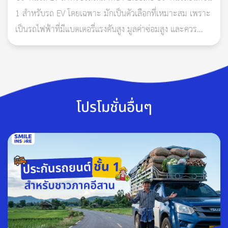
1 สำหรับรถ EV โดยเฉพาะ มักเป็นตัวเลือกที่เหมาะสม เพราะ
เป็นรถไฟฟ้าที่มีแบตเตอรี่แรงดันสูง มูลค่าซ่อมสูง และควร
ตรวจสอบเงื่อนไขเรื่องแบตเตอรี่ น้ำท่วม ไฟไหม้ ก
โปรโมชั่นอื่นๆ
ง่ายๆแค่นี้เอง
Smile Insure
หวังว่าวิธีด้านบนจะช่วยให้ทุกคน
ประหยัดน้ำมันได้มากขึ้นนะคะ แต่จะง่ายกว่า ถ้ามี
Smile Insure
เป็นที่ปรึกษา เพราะเรื่องรถๆ ไว้ใจเรา ไม่ว่าจะเดินทางไปไหนก็อุ่น
ใจแน่นอน
ขอบคุณวีดีโอจาก:
https://www.youtube.com/watch?