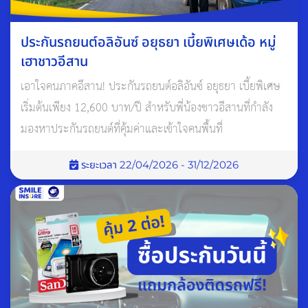
v=0GNgDUoyVlA
ประกันรถยนต์อลิอันซ์ อยุธยา เบี้ยพิเศษเด้อ หมู่
เฮาชาวอีสาน
#น้ำมันเครื่องยนต์
#อะไหล่รถยนต์
#เครื่องยนต์
เอาใจคนภาคอีสาน! ประกันรถยนต์อลิอันซ์ อยุธยา เบี้ยพิเศษ
#ศูนย์ถ่วงล้อ
#การดูแลรถยนต์
เริ่มต้นเพียง 12,600 บาท/ปี สำหรับพี่น้องชาวอีสานที่กำลัง
มองหาประกันรถยนต์ที่คุ้มค่าและเข้าใจคนพื้นที่
ระยะเวลา 22/04/2026 - 31/12/2026