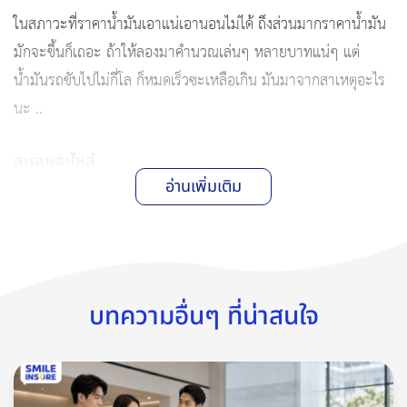
ในสภาวะที่ราคาน้ำมันเอาแน่เอานอนไม่ได้ ถึงส่วนมากราคาน้ำมัน
มักจะขึ้นก็เถอะ ถ้าให้ลองมาคำนวณเล่นๆ หลายบาทแน่ๆ แต่
น้ำมันรถขับไปไม่กี่โล ก็หมดเร็วซะเหลือเกิน มันมาจากสาเหตุอะไร
นะ ..
ละเลยอะไหล่
อะไหล่รถยนต์ก็สามารถสูบน้ำมันรถของเราได้เหมือนกันค่ะ เพราะ
อ่านเพิ่มเติม
ถ้าเครื่องยนต์ของเราเสื่อมสภาพ เครื่องยนต์ก็จะใช้กำลังในการ
ทำงานมากขึ้น แต่หากเครื่องยนต์มีประสิทธิภาพในการทำงานก็จะ
ใช้กำลังน้อยลงทำให้ประหยัดน้ำมันมากขึ้น อะไหล่ที่เราควรเช็คและ
มีผลต่อน้ำมัน คือ ยางรถยนต์ ไส้กรองอากาศ หัวเทียน เป็นต้น
บทความอื่นๆ ที่น่าสนใจ