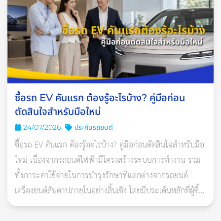
ซื้อรถ EV คันแรก ต้องรู้อะไรบ้าง? คู่มือก่อน
ตัดสินใจสำหรับมือใหม่
24/07/2026
ประกันรถยนต์
ซื้อรถ EV คันแรก ต้องรู้อะไรบ้าง? คู่มือก่อนตัดสินใจสำหรับมือ
ใหม่ เนื่องจากรถยนต์ไฟฟ้ามีโครงสร้างระบบการทำงาน รวม
สตาร์ทอุ่นเครื่อง
ทั้งภาระค่าใช้จ่ายในการบำรุงรักษาที่แตกต่างจากรถยนต์
หลายคนชอบสตาร์ทรถแล้ววอร์มเครื่องยนต์นาน 2-3 นาที แบบนี้
เครื่องยนต์สันดาปภายในอย่างสิ้นเชิง โดยมีประเด็นหลักที่ผู้ซื้อ
กินน้ำมันแน่ๆ และหลังสตาร์ทห้ามออกแรงเพราะจะทำให้เปลือง
ควรศึกษารายละเอียดอย่าง
น้ำมันมากยิ่งขึ้น รู้แบบนี้แล้ว ค่อยๆ ออกตัวสวยๆ ดีกว่าค่ะ