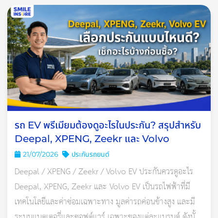
ซิ่งไปเหยียบให้มิด
ข้อนี้เป็นเรื่องยากของนักซิ่งสักหน่อย และเเน่นอนค่ะเรื่องขับรถเร็ว
ไม่ใช่เรื่องที่ดีแน่ นอกจากจะเป็นอันตรายกับเราและรถคันอื่นแล้วยัง
ทำให้เปลื่องน้ำมันมากกว่าเดิมอีก เพราะเครื่องเองก็จะทำงานหนัก
ขึ้น ถ้าขับเร็วถึง 100 ก.ม./ช.ม. จะสิ้นเปลืองน้ำมันถึง 10% เลยนะ
คะ
รถ EV พรีเมียมต้องดูอะไรในประกัน? สรุปสำหรับ
Deepal, XPENG, Zeekr และ Volvo
21/07/2026
ประกันรถยนต์
Deepal / XPENG / Zeekr / Volvo EV ประกันควรดูอะไร
Deepal, XPENG, Zeekr และ Volvo EV เป็นรถไฟฟ้าที่มี
เทคโนโลยีและค่าซ่อมเฉพาะทาง มูลค่ารถค่อนข้างสูง และมี
ระบบแบตเตอรี่และซอฟต์แวร์ เฉพาะของแต่ละแบรนด์ ดังนั้น