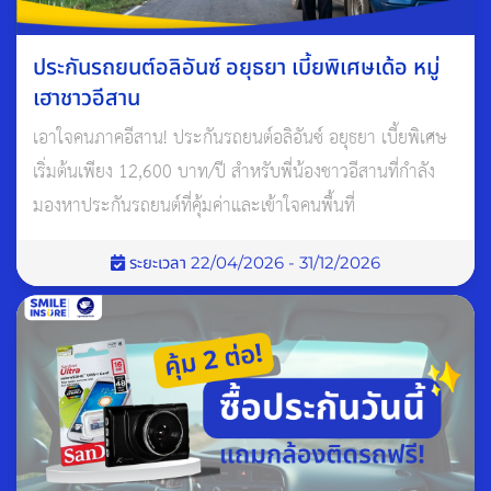
ประกันรถยนต์อลิอันซ์ อยุธยา เบี้ยพิเศษเด้อ หมู่
เฮาชาวอีสาน
เอาใจคนภาคอีสาน! ประกันรถยนต์อลิอันซ์ อยุธยา เบี้ยพิเศษ
เริ่มต้นเพียง 12,600 บาท/ปี สำหรับพี่น้องชาวอีสานที่กำลัง
มองหาประกันรถยนต์ที่คุ้มค่าและเข้าใจคนพื้นที่
10. ตรวจเช็ครอยแก๊สรั่วซึม โดยใช้น้ำสบู่หยอดตามข้อต่อจุดต่างๆ
ในขณะที่ระบบแก๊สมีการทำงานอยู่ หากไม่มั่นใจให้เข้าศูนย์ติดตั้ง
ระยะเวลา 22/04/2026 - 31/12/2026
แก๊สเพื่อตรวจเช็ค
11. ควรเติมน้ำมันไว้เกิน 1ส่วน4ของถังเพื่อไว้ใช้สำรองตอนแก๊ส
หมดและป้องกันการเกิดสนิมในถังน้ำมัน และยังสามารถป้องกันการ
พังของปั๊มติ๊กน้ำมันได้เช่นกัน
12. ใช้น้ำมันสตาร์ทเครื่องยนต์ก่อนทุกเครื่อง และก่อนที่จะดับ