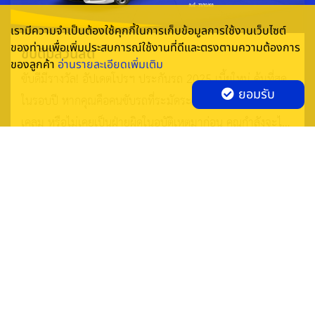
เรามีความจำเป็นต้องใช้คุกกี้ในการเก็บข้อมูลการใช้งานเว็บไซต์
13. หากจำเป็นต้องจอดรถนาน ก่อนดับเครื่องควรใช้เป็นระบบ
ของท่านเพื่อเพิ่มประสบการณ์ใช้งานที่ดีและตรงตามความต้องการ
ขับดีมีส่วนลด
น้ำมันเพื่อป้องกันไม่ให้ หัวฉีดและกระบอกสูบแห้งเกินไป
ของลูกค้า
อ่านรายละเอียดเพิ่มเติม
ขับดีมีรางวัล! อัปเดตโปรฯ ประกันรถ 2025 เบี้ยใหม่ คุ้มที่สุด
ยอมรับ
14. เข้าตรวจเช็คแก๊สเมื่อครบระยะ ตามศูนย์บริการติดแก็สหรืออู่ที่
ในรอบปี หากคุณคือคนขับรถที่ระมัดระวัง ไม่เคยมีประวัติ
ไว้ใจได้ เท่านั้นเพื่อให้ได้รับการตรวจเช็คที่ถูกวิธี
เคลม หรือไม่เคยเป็นฝ่ายผิดในอุบัติเหตุมาก่อน คุณกำลังจะได้
สิทธิพิเศษที่ไม่ควรพลาด จากโปรโมชั่นใหม่ของ อลิอันซ์
15. เติมแก๊สจากสถานีบริการที่มีมาตรฐาน เท่านั้นเพื่อให้ได้แก๊สที่มี
ระยะเวลา 06/06/2025 - 31/10/2025
ประกันภัย
คุณภาพ
16. ห้ามต่อพ่วงกับถังแก๊สหุงต้มที่ใช้ในบ้าน เพราะการต่อใช้แบบนี้
สามารถก่อให้เกิดอันตรายได้หากไม่มีการทำที่ทุกวิธี
17. ระวังการเกิด BackFire ปัญหานี้จะเกิดขึ้นกับรถที่แก๊ส
ระบบ Mixer และไม่ควรขับรถแบบรุนแรงและกดคันเร่งเฉียบพลัน
Smile Insure Broker Co., Ltd.
140/64 ITF Tower, ชั้น 26 ถนน สีลม แขวงสุริยวงศ์ เขตบางรัก