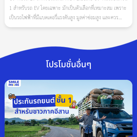
1 สำหรับรถ EV โดยเฉพาะ มักเป็นตัวเลือกที่เหมาะสม เพราะ
7. ตั้งบ่าวาล์วไอเสีย เมื่อมีการใช้งานครบระยะ 40,000 -60,000
เป็นรถไฟฟ้าที่มีแบตเตอรี่แรงดันสูง มูลค่าซ่อมสูง และควร
กม. และควรใช้น้ำมันสลับกับการใช้แก๊สเพื่อให้น้ำมันนั้นเคลือบบ่า
ตรวจสอบเงื่อนไขเรื่องแบตเตอรี่ น้ำท่วม ไฟไหม้ ก
วาล์วบ้าง
8. ตรวจเช็คความสมบูรณ์ของหม้อต้มแก๊ส การล้างหม้อต้มควรทำ
เมื่อใช้งานไปในระยะ 12-18 เดือน
โปรโมชั่นอื่นๆ
9. เช็คสภาพหรือเปลี่ยนติ๊กแก๊ส ปั๊มติ๊กน้ำมัน ทุกๆ3ปี หรือเมื่อมีการ
ใช้งานถึง 30,000 - 50,000 กม.