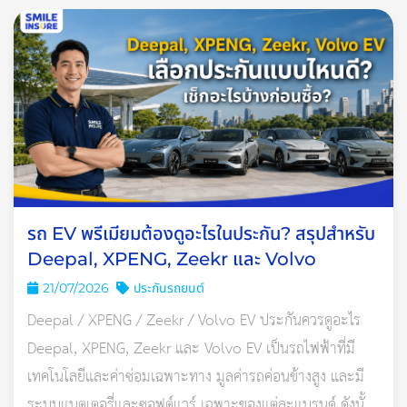
4. ระดับน้ำมันเครื่อง เปลี่ยนน้ำมันเครื่องตามกำหนดทุกครั้งสำหรับ
รถ EV พรีเมียมต้องดูอะไรในประกัน? สรุปสำหรับ
รถที่ติดแก๊ส สามารถเลือกใช้น้ำมันเครื่องที่ถูกผลิตมาเพื่อรถติดแก๊ส
Deepal, XPENG, Zeekr และ Volvo
โดยเฉพาะก็ได้เพื่อยืดอายุการใช้งานเครื่องยนต์
21/07/2026
ประกันรถยนต์
5. ทำความสะอาดไส้กรอง ระยะเวลาการทำความสะอาดไส้กรอง
Deepal / XPENG / Zeekr / Volvo EV ประกันควรดูอะไร
ควรทำความสะอาดทุกๆ ระยะ 5,000 กิโลเมตร
Deepal, XPENG, Zeekr และ Volvo EV เป็นรถไฟฟ้าที่มี
เทคโนโลยีและค่าซ่อมเฉพาะทาง มูลค่ารถค่อนข้างสูง และมี
6. เปลี่ยนหัวเทียน การเปลี่ยนหัวเทียนควรเปลี่ยน ทุกๆ 20,000
ระบบแบตเตอรี่และซอฟต์แวร์ เฉพาะของแต่ละแบรนด์ ดังนั้น