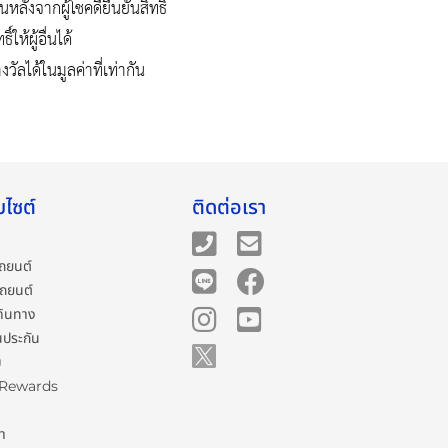
ังจากผู้โชคดียืนยันสิทธิ์
ห้ผู้อื่นได้
ัลได้ในมูลค่าที่เท่ากัน
บไซต์
ติดต่อเรา
ถยนต์
รถยนต์
ดินทาง
นประกัน
ม
 Rewards
รา