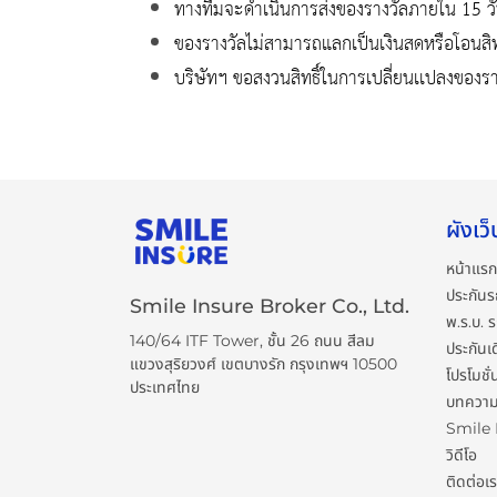
ทางทีมจะดำเนินการส่งของรางวัลภายใน 15 วันหล
ของรางวัลไม่สามารถแลกเป็นเงินสดหรือโอนสิทธิ์ใ
บริษัทฯ ขอสงวนสิทธิ์ในการเปลี่ยนเเปลงของรางว
ผังเว็
หน้าแรก
ประกันร
Smile Insure Broker Co., Ltd.
พ.ร.บ. 
140/64 ITF Tower, ชั้น 26 ถนน สีลม
ประกันเ
แขวงสุริยวงศ์ เขตบางรัก กรุงเทพฯ 10500
โปรโมชั่
ประเทศไทย
บทควา
Smile
วิดีโอ
ติดต่อเ