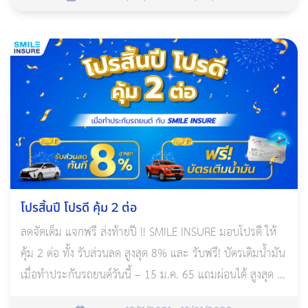
โปรสิ้นปี โปรดี คุ้ม 2 ต่อ
ลดจัดเต็ม แจกฟรี ส่งท้ายปี !! SMILE INSURE มอบโปรดี ให้
คุ้ม 2 ต่อ ทั้ง รับส่วนลด สูงสุด 8% และ รับฟรี! บัตรเติมน้ำมัน
เมื่อทำประกันรถยนต์วันนี้ – 15 ม.ค. 65 แถมผ่อนได้ สูงสุด 6
เดือน