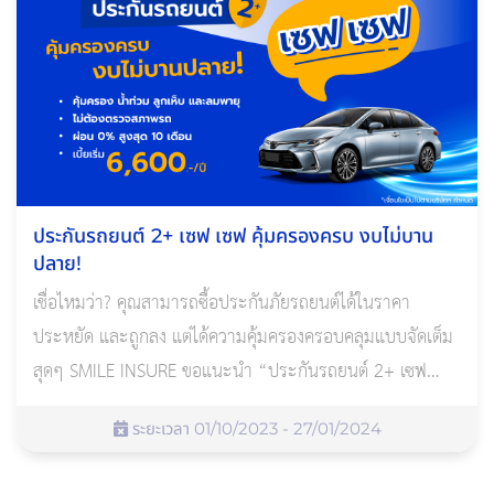
ประกันรถยนต์ 2+ เซฟ เซฟ คุ้มครองครบ งบไม่บาน
ปลาย!
เชื่อไหมว่า? คุณสามารถซื้อประกันภัยรถยนต์ได้ในราคา
ประหยัด และถูกลง แต่ได้ความคุ้มครองครอบคลุมแบบจัดเต็ม
สุดๆ SMILE INSURE ขอแนะนำ “ประกันรถยนต์ 2+ เซฟ
เซฟ” ที่ให้ความคุ้มครองครบเทียบเท่าประกันรถชั้น 1 พร้อม
ระยะเวลา 01/10/2023 - 27/01/2024
คุ้มครองภัยธรรมชาติ ทั้ง น้ำท่วม แผ่นดินไหว ลูกเห็บ และ