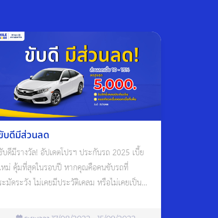
ข้อมูลเพื่อวัตถุประสงค์ตามที่ระบุใน
นโยบายความเป็นส่วนตัว
ส่งข้อมูล
ขับดีมีส่วนลด
ขับดีมีรางวัล! อัปเดตโปรฯ ประกันรถ 2025 เบี้ย
ใหม่ คุ้มที่สุดในรอบปี หากคุณคือคนขับรถที่
ระมัดระวัง ไม่เคยมีประวัติเคลม หรือไม่เคยเป็น
ฝ่ายผิดในอุบัติเหตุมาก่อน คุณกำลังจะได้สิทธิพิเศษ
ที่ไม่ควรพลาด จากโปรโมชั่นใหม่ของ อลิอันซ์