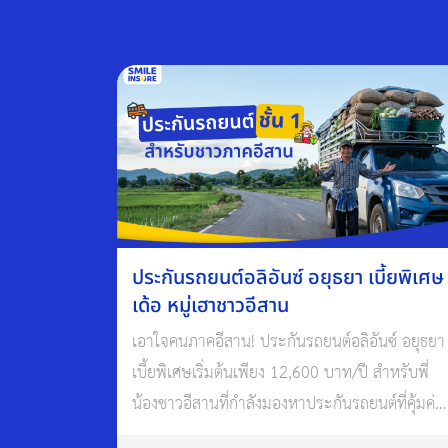
ประกันรถยนต์อลิอันซ์ อยุธยา เบี้ยพิเศษ
เด้อ หมู่เฮาชาวอีสาน
เอาใจคนภาคอีสาน! ประกันรถยนต์อลิอันซ์ อยุธยา
เบี้ยพิเศษเริ่มต้นเพียง 12,600 บาท/ปี สำหรับพี่
น้องชาวอีสานที่กำลังมองหาประกันรถยนต์ที่คุ้มค่า
และเข้าใจคนพื้นที่