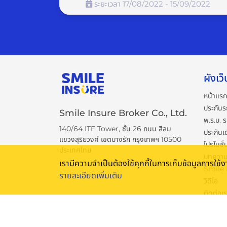
ระยะเวลา 17/08/2022 - 15/09/2022
สำหรับใครที่พลาดกิจกรรมนี้ไป ไม่ต้องเสียใจ SMIL
Facebook และ Line@ SMILE INSURE ได้เลย
----------------
ผังเว็
หน้าแรก
ประกันร
ขั้นตอนร่วมกิจกรรม
Smile Insure Broker Co., Ltd.
พ.ร.บ. 
เช็กเบี้ยประกันรถยนต์กับ SMILE INSURE ที่ฟ
140/64 ITF Tower, ชั้น 26 ถนน สีลม
ประกันเ
แขวงสุริยวงศ์ เขตบางรัก กรุงเทพฯ 10500
ระบุเลขทะเบียนรถของคุณ ที่ช่อง “กรอกข้อมูลอ
โปรโมชั่
ประเทศไทย
กดส่งข้อมูล
บทควา
เรามีความจำเป็นต้องใช้คุกกี้ในการเก็บข้อมูลการใช
Smile
รายละเอียดเพิ่มเติม
แค่นี้ก็มีสิทธิ์รับ บัตรเติมน้ำมัน PTT Privilege Card 
วิดีโอ
ติดต่อเ
เงื่อนไข
นโยบายค