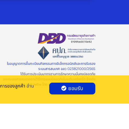
ใบอนุญาตการขึ้นทะเบียนกิจกรรมทางอิเล็กทรอนิกส์และการรับรอง
ระบบสารสนเทศ อลว 023821000/2565
ได้รับการประเมินมาตรฐานการรักษาความมั่นคงปลอดภัย
ของระบบสารสนเทศตามวิธีการแบบปลอดภัยในระดับเคร่งครัด อ้างอิง
ประกาศ คปภ. พ.ศ. ๒๕๖๐ โดย บริษัท เอสจีเอส(ประเทศไทย) จำกัด
องการของลูกค้า
อ่าน
ยอมรับ